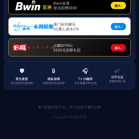
吕以茜老师获江苏省高校第十届数学基础课
青年教师授课竞赛三等奖。
王传丽老师获江苏省高校第十届数学基础课
青年教师授课竞赛三等奖。
王双老师
获2024年省高校微课教学比赛一等
奖
。
臧守芳老师
获2024年省高校微课教学比赛三
等奖
尤
春霖老师获批国家自然科学基金青年项
目，
30万/项
。