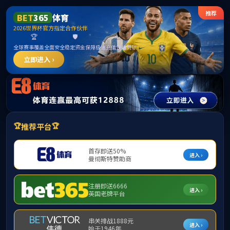
3044永利集团(中国)有限公
司
当前位置：
首页
公司产品
培养方案
数学硕士
责编：
审核：mathsadmin
发布时间：2025-04-07
浏览次数：
数学硕士学位一级学位点
(00)86-515-88233012