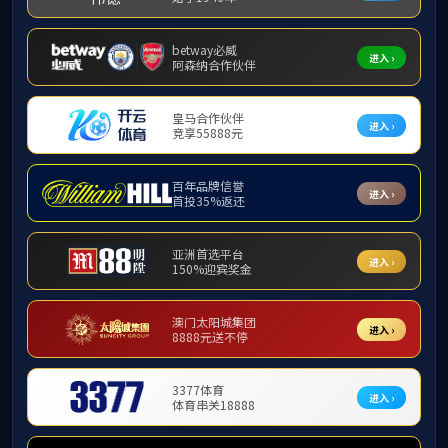
首页
常规管理
2023-11-14
3044永利召开2023年秋学期第十次员工干
部会议
2023-11-08
3044永利召开2023年秋学期第九次员工干
部会议
每页
14
记录
总共
100
记录
第一页
<<上一页
下一页>>
尾页
页码
8
/
8
跳转到
(00)86-515-88233012
224002
江苏省盐城市开放大道50号